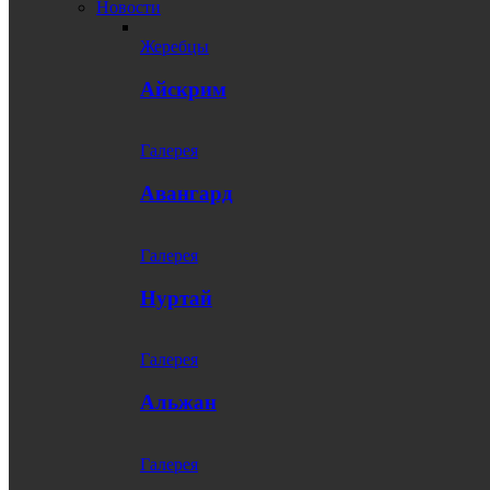
Новости
Жеребцы
Айскрим
Галерея
Авангард
Галерея
Нуртай
Галерея
Альжан
Галерея