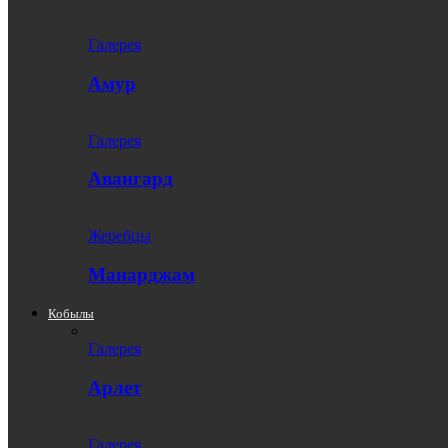
Галерея
Амур
Галерея
Авангард
Жеребцы
Манарджам
Кобылы
Галерея
Арлет
Галерея