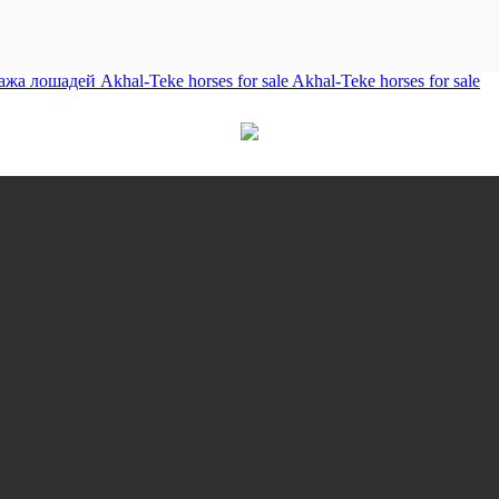
лошадей Akhal-Teke horses for sale Akhal-Teke horses for sale