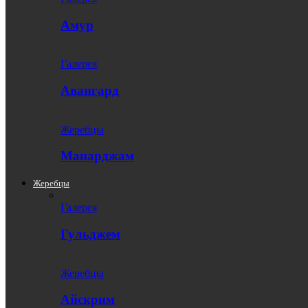
Амур
Галерея
Авангард
Жеребцы
Манарджам
Жеребцы
Галерея
Гульджем
Жеребцы
Айскрим