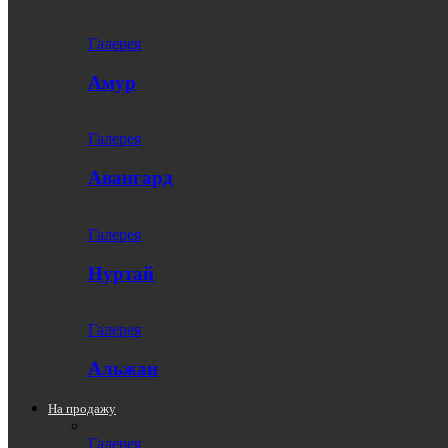
Галерея
Амур
Галерея
Авангард
Галерея
Нуртай
Галерея
Альжан
На продажу
Галерея