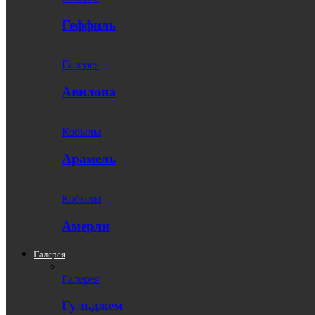
Геффиль
Галерея
Авилона
Кобылы
Арамель
Кобылы
Амерли
Галерея
Галерея
Гульджем