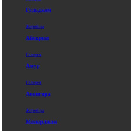
Гульджем
Жеребцы
Айскрим
Галерея
Амур
Галерея
Авангард
Жеребцы
Манарджам