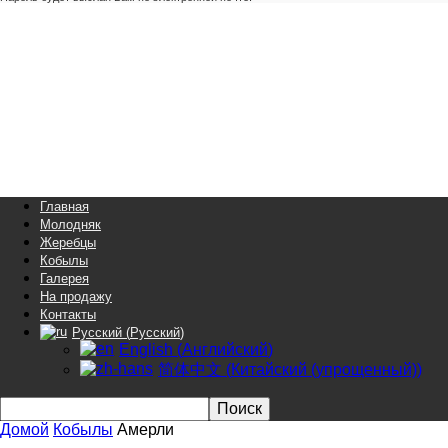
Akhal-
teke
Продажа
ахалтекинских
лошадей
ахалтекинцы
продажа
лошадей
Akhal-
Teke
Главная
horses
Молодняк
for
Жеребцы
sale
Кобылы
Akhal-
Галерея
Teke
На продажу
horses
Контакты
for
Русский
(
Русский
)
sale
English
(
Английский
)
简体中文
(
Китайский (упрощенный)
)
Домой
Кобылы
Амерли