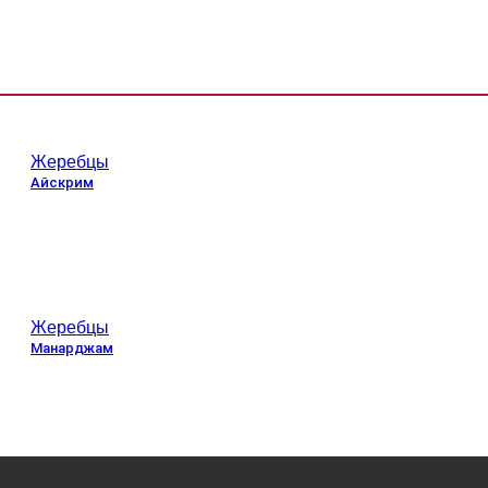
Жеребцы
Айскрим
Жеребцы
Манарджам