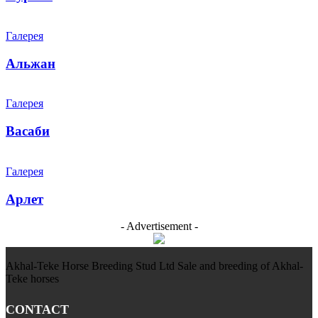
Галерея
Альжан
Галерея
Васаби
Галерея
Арлет
- Advertisement -
Akhal-Teke Horse Breeding Stud Ltd Sale and breeding of Akhal-
Teke horses
CONTACT