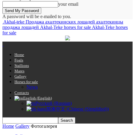
your email
A password will be e-mailed to you.
Akhal-teke Продажа ахалтекинских лошадей ахалтекинцы
продажа лошадей Akhal-Teke horses for sale Akhal-Teke horses
for sale
Home
Foals
Stallions
Mares
Gallery
Horses for sale
News
Contacts
English
(
English
)
Русский
(
Russian
)
简体中文
(
Chinese (Simplified)
)
Home
Gallery
Фотогалерея