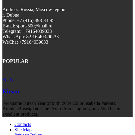
Address: Russia, Moscow region.
г. Dubna
Phone: +7 (916) 498-33-95
E-mai: sports500@mail.ru
Telegram: +79164039033
Whats App: 8-916-403-90-33
WeChat +79164039033
POPULAR
Foals
Kirsan
Nickname Kirsan Year of birth 2024 Color: isabella Parents:
Amulet-Breastplate Line: Arab Promising in sports. Will be an
excellent producer.
Contacts
Site Map