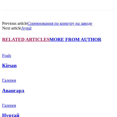
Previous article
Cоревнования по конкуру на заводе
Next article
Aygul
RELATED ARTICLES
MORE FROM AUTHOR
Foals
Kirsan
Галерея
Авангард
Галерея
Нуртай