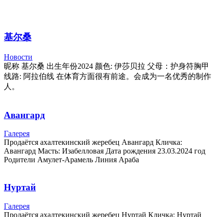
基尔桑
Новости
昵称 基尔桑 出生年份2024 颜色: 伊莎贝拉 父母：护身符胸甲
线路: 阿拉伯线 在体育方面很有前途。会成为一名优秀的制作
人。
Авангард
Галерея
Продаётся ахалтекинский жеребец Авангард Кличка:
Авангард Масть: Изабелловая Дата рождения 23.03.2024 год
Родители Амулет-Арамель Линия Араба
Нуртай
Галерея
Продаётся ахалтекинский жеребец Нуртай Кличка: Нуртай