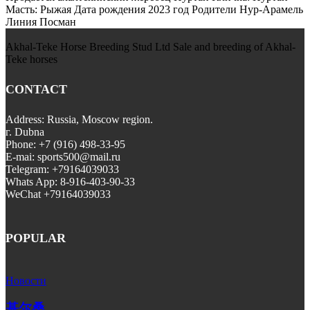
Масть: Рыжая Дата рождения 2023 год Родители Нур-Арамель
Линия Посман
Akhal-Teke Horse Breeding Stud Ltd Sale and breeding of Akhal-
Teke horses
CONTACT
Address: Russia, Moscow region.
г. Dubna
Phone: +7 (916) 498-33-95
E-mai: sports500@mail.ru
Telegram: +79164039033
Whats App: 8-916-403-90-33
WeChat +79164039033
POPULAR
Новости
基尔桑