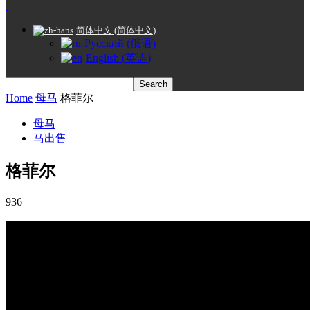
简体中文
(
简体中文
)
Русский
(
俄语
)
English
(
英语
)
Home
母马
格菲尔
母马
马出售
格菲尔
936